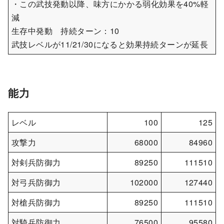
・この武技発動以降、味方にかかる弱化効果を40%軽
減
生存中発動 持続ターン：10
武技レベルが11/21/30になると効果持続ターンが延長
能力
レベル
100
125
攻撃力
68000
84960
対剣兵防御力
89250
111510
対弓兵防御力
102000
127440
対槍兵防御力
89250
111510
対騎兵防御力
76500
95580