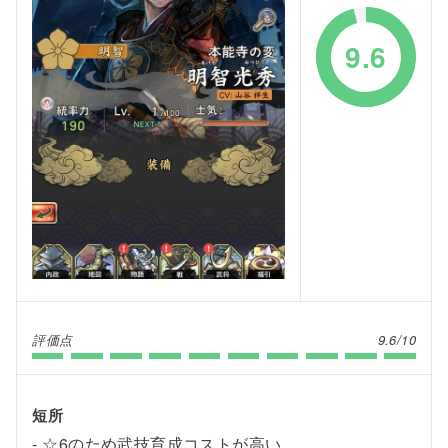
9.6
評価点
9.6/10
短所
☆6のため武技育成コストが高い