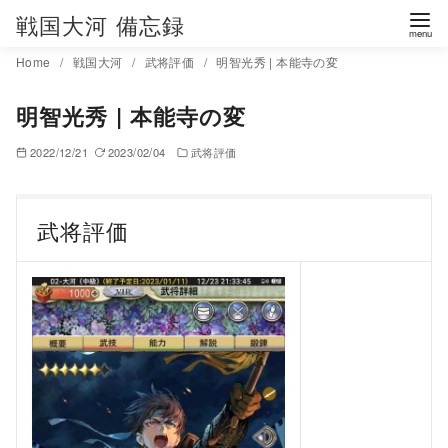
コ
戦国大河 備忘録
ン
Home
戦国大河
武将評価
明智光秀 | 本能寺の変
テ
ン
明智光秀 | 本能寺の変
ツ
へ
2022/12/21
2023/02/04
武将評価
移
動
武将評価