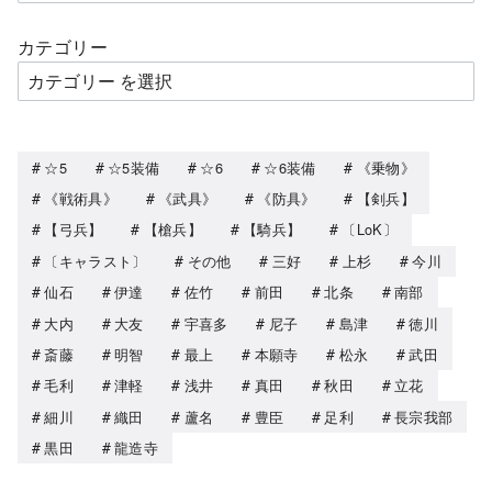
カテゴリー
☆5
☆5装備
☆6
☆6装備
《乗物》
《戦術具》
《武具》
《防具》
【剣兵】
【弓兵】
【槍兵】
【騎兵】
〔LoK〕
〔キャラスト〕
その他
三好
上杉
今川
仙石
伊達
佐竹
前田
北条
南部
大内
大友
宇喜多
尼子
島津
徳川
斎藤
明智
最上
本願寺
松永
武田
毛利
津軽
浅井
真田
秋田
立花
細川
織田
蘆名
豊臣
足利
長宗我部
黒田
龍造寺