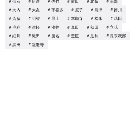
仙石
伊達
佐竹
前田
北条
南部
大内
大友
宇喜多
尼子
島津
徳川
斎藤
明智
最上
本願寺
松永
武田
毛利
津軽
浅井
真田
秋田
立花
細川
織田
蘆名
豊臣
足利
長宗我部
黒田
龍造寺