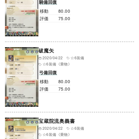
騎備回復
移動
80.00
評価
75.00
破魔矢
2020/04/22
☆6装備
☆6装備
《乗物》
弓備回復
移動
80.00
評価
75.00
宝蔵院流奥義書
2020/04/22
☆6装備
☆6装備
《乗物》