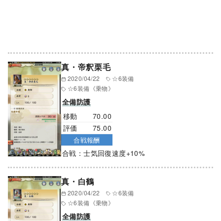
真・帝釈栗毛
2020/04/22
☆6装備
☆6装備
《乗物》
全備防護
移動
70.00
評価
75.00
合戦報酬
合戦：士気回復速度+10%
真・白鶴
2020/04/22
☆6装備
☆6装備
《乗物》
全備防護