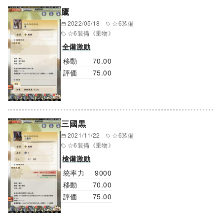
鷹
2022/05/18
☆6装備
☆6装備
《乗物》
全備激励
移動
70.00
評価
75.00
三國黒
2021/11/22
☆6装備
☆6装備
《乗物》
槍備激励
統率力
9000
移動
70.00
評価
75.00