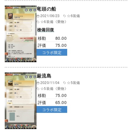
竜頭の船
2021/06/23
☆6装備
☆6装備
《乗物》
槍備回復
移動
80.00
評価
75.00
コラボ限定
巌流島
2020/11/04
☆5装備
☆5装備
《乗物》
移動
75.00
評価
65.00
コラボ限定