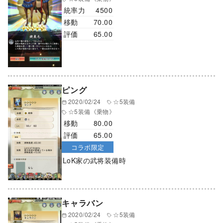
統率力
4500
移動
70.00
評価
65.00
ピング
2020/02/24
☆5装備
☆5装備
《乗物》
移動
80.00
評価
65.00
コラボ限定
LoK家の武将装備時
キャラバン
2020/02/24
☆5装備