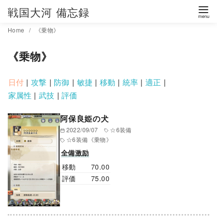
コ
戦国大河 備忘録
ン
Home
《乗物》
テ
ン
《乗物》
ツ
へ
|
|
|
|
|
|
|
移
|
|
動
阿保良姫の犬
2022/09/07
☆6装備
☆6装備
《乗物》
全備激励
移動
70.00
評価
75.00