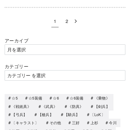
1
2
アーカイブ
カテゴリー
☆5
☆5装備
☆6
☆6装備
《乗物》
《戦術具》
《武具》
《防具》
【剣兵】
【弓兵】
【槍兵】
【騎兵】
〔LoK〕
〔キャラスト〕
その他
三好
上杉
今川