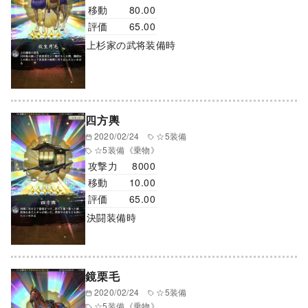
移動
80.00
評価
65.00
上杉家の武将装備時
四方輿
2020/02/24
☆5装備
☆5装備
《乗物》
攻撃力
8000
移動
10.00
評価
65.00
決闘装備時
鏡栗毛
2020/02/24
☆5装備
☆5装備
《乗物》