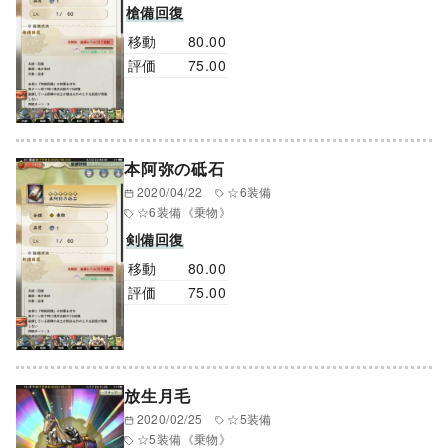
槍備回復
移動
80.00
評価
75.00
本阿弥の砥石
2020/04/22
☆6装備
☆6装備
《乗物》
剣備回復
移動
80.00
評価
75.00
放生月毛
2020/02/25
☆5装備
☆5装備
《乗物》