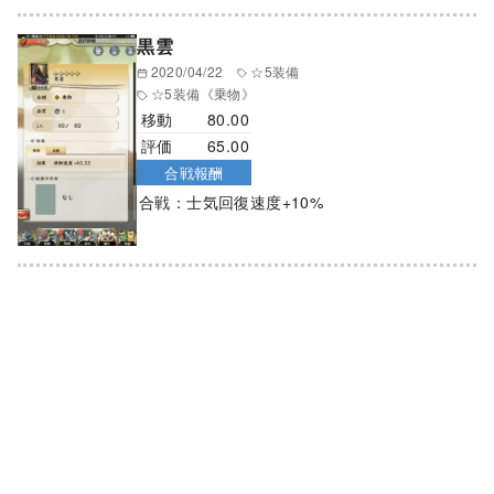
黒雲
2020/04/22
☆5装備
☆5装備
《乗物》
移動
80.00
評価
65.00
合戦報酬
合戦：士気回復速度+10%