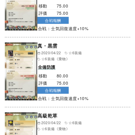
移動
75.00
評価
75.00
合戦報酬
合戦：士気回復速度+10%
真・黒雲
2020/04/22
☆6装備
☆6装備
《乗物》
全備防護
移動
80.00
評価
75.00
合戦報酬
合戦：士気回復速度+10%
高級乾草
2020/04/22
☆6装備
☆6装備
《乗物》