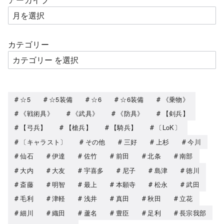
カテゴリー
☆5
☆5装備
☆6
☆6装備
《乗物》
《戦術具》
《武具》
《防具》
【剣兵】
【弓兵】
【槍兵】
【騎兵】
〔LoK〕
〔キャラスト〕
その他
三好
上杉
今川
仙石
伊達
佐竹
前田
北条
南部
大内
大友
宇喜多
尼子
島津
徳川
斎藤
明智
最上
本願寺
松永
武田
毛利
津軽
浅井
真田
秋田
立花
細川
織田
蘆名
豊臣
足利
長宗我部