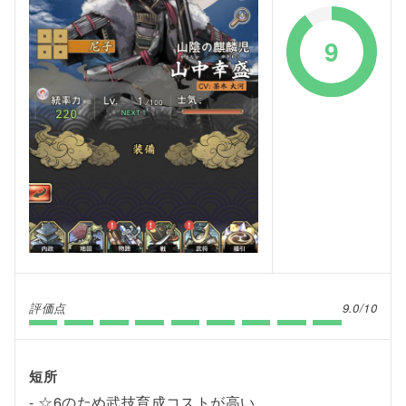
9
評価点
9.0/10
短所
☆6のため武技育成コストが高い