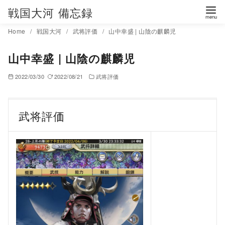
コ
戦国大河 備忘録
ン
Home
戦国大河
武将評価
山中幸盛 | 山陰の麒麟児
テ
ン
山中幸盛 | 山陰の麒麟児
ツ
へ
2022/03/30
2022/08/21
武将評価
移
動
武将評価