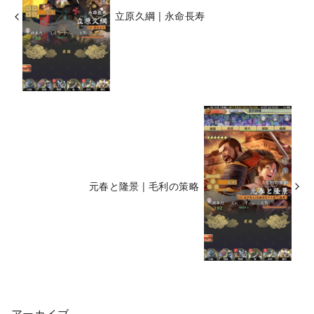
立原久綱 | 永命長寿
元春と隆景 | 毛利の策略
アーカイブ