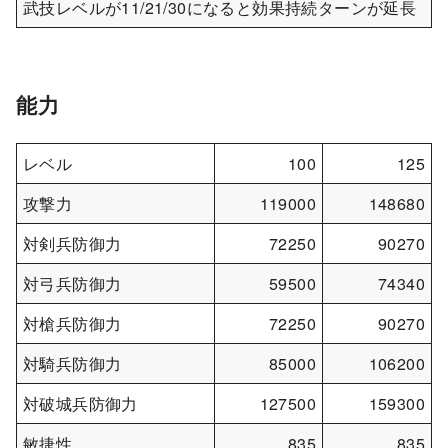
武技レベルが11/21/30になると効果持続ターンが延長
能力
レベル
100
125
攻撃力
119000
148680
対剣兵防御力
72250
90270
対弓兵防御力
59500
74340
対槍兵防御力
72250
90270
対騎兵防御力
85000
106200
対破城兵防御力
127500
159300
敏捷性
835
835