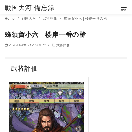
コ
戦国大河 備忘録
ン
Home
戦国大河
武将評価
蜂須賀小六 | 楼岸一番の槍
テ
ン
蜂須賀小六 | 楼岸一番の槍
ツ
へ
2023/06/28
2023/07/16
武将評価
移
動
武将評価