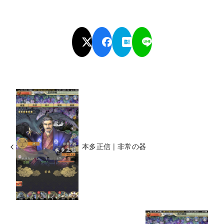
本多正信 | 非常の器