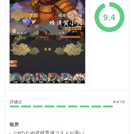
9.4
評価点
9.4/10
短所
☆6のため武技育成コストが高い