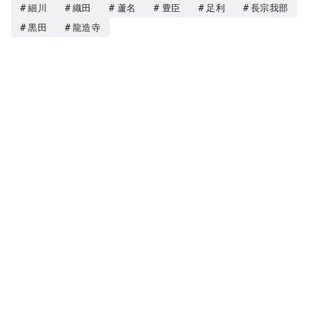
細川
織田
蘆名
豊臣
足利
長宗我部
黒田
龍造寺