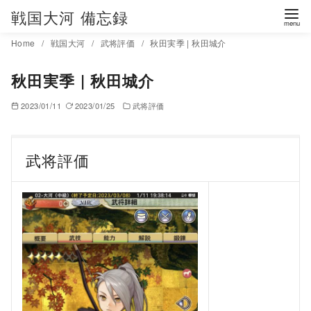
コ
戦国大河 備忘録
ン
Home
戦国大河
武将評価
秋田実季 | 秋田城介
テ
ン
秋田実季 | 秋田城介
ツ
へ
2023/01/11
2023/01/25
武将評価
移
動
武将評価