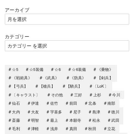
アーカイブ
カテゴリー
☆5
☆5装備
☆6
☆6装備
《乗物》
《戦術具》
《武具》
《防具》
【剣兵】
【弓兵】
【槍兵】
【騎兵】
〔LoK〕
〔キャラスト〕
その他
三好
上杉
今川
仙石
伊達
佐竹
前田
北条
南部
大内
大友
宇喜多
尼子
島津
徳川
斎藤
明智
最上
本願寺
松永
武田
毛利
津軽
浅井
真田
秋田
立花