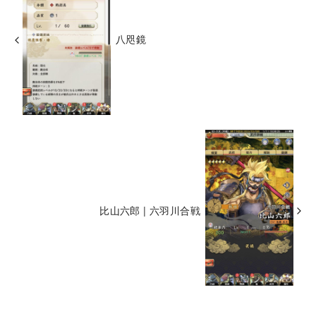
八咫鏡
比山六郎 | 六羽川合戦