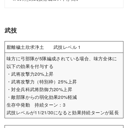
武技
厭離穢土欣求浄土 武技レベル 1
味方に弓部隊が5隊編成されている場合、味方全体に
以下の効果を付与する
・武将攻撃力20%上昇
・武将攻撃力（特別枠）25%上昇
・対全兵科武将防御力20%上昇
・敵部隊からの弱化効果20%軽減
生存中発動 持続ターン：3
武技レベルが11/21/30になると効果持続ターンが延長