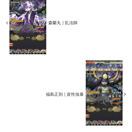
森蘭丸 | 乱法師
福島正則 | 資性強暴