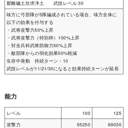
厭離穢土欣求浄土 武技レベル 30
味方に弓部隊が5隊編成されている場合、味方全体に
以下の効果を付与する
・武将攻撃力50%上昇
・武将攻撃力（特別枠）100%上昇
・対全兵科武将防御力50%上昇
・敵部隊からの弱化効果50%軽減
生存中発動 持続ターン：10
武技レベルが11/21/30になると効果持続ターンが延長
能力
レベル
100
125
攻撃力
55250
69030