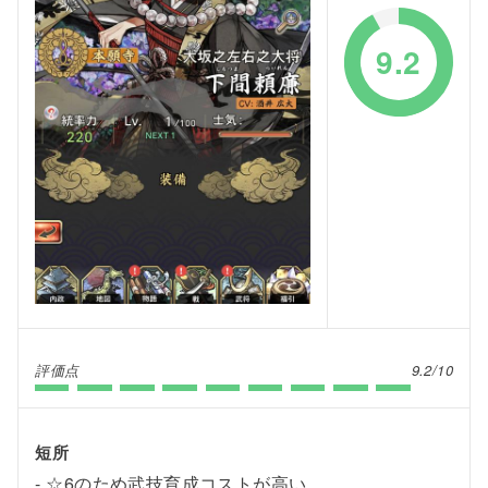
9.2
評価点
9.2/10
短所
☆6のため武技育成コストが高い