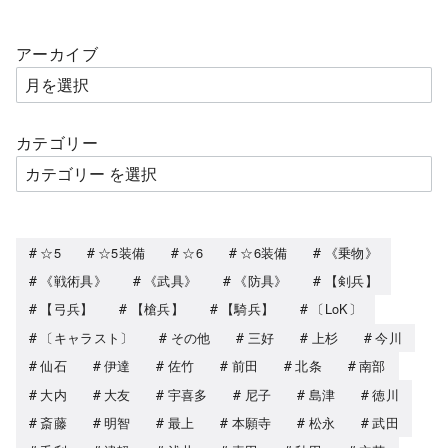
アーカイブ
カテゴリー
☆5
☆5装備
☆6
☆6装備
《乗物》
《戦術具》
《武具》
《防具》
【剣兵】
【弓兵】
【槍兵】
【騎兵】
〔LoK〕
〔キャラスト〕
その他
三好
上杉
今川
仙石
伊達
佐竹
前田
北条
南部
大内
大友
宇喜多
尼子
島津
徳川
斎藤
明智
最上
本願寺
松永
武田