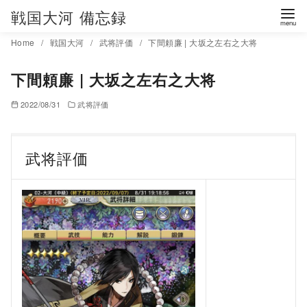
コ
戦国大河 備忘録
ン
Home
戦国大河
武将評価
下間頼廉 | 大坂之左右之大将
テ
ン
下間頼廉 | 大坂之左右之大将
ツ
へ
2022/08/31
武将評価
移
動
武将評価