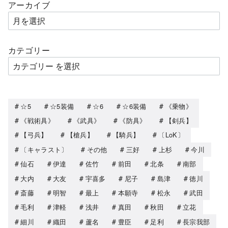
アーカイブ
カテゴリー
☆5
☆5装備
☆6
☆6装備
《乗物》
《戦術具》
《武具》
《防具》
【剣兵】
【弓兵】
【槍兵】
【騎兵】
〔LoK〕
〔キャラスト〕
その他
三好
上杉
今川
仙石
伊達
佐竹
前田
北条
南部
大内
大友
宇喜多
尼子
島津
徳川
斎藤
明智
最上
本願寺
松永
武田
毛利
津軽
浅井
真田
秋田
立花
細川
織田
蘆名
豊臣
足利
長宗我部