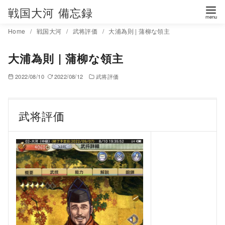
コ
戦国大河 備忘録
ン
Home
戦国大河
武将評価
大浦為則 | 蒲柳な領主
テ
ン
大浦為則 | 蒲柳な領主
ツ
へ
2022/08/10
2022/08/12
武将評価
移
動
武将評価