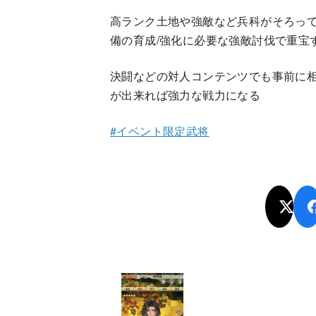
高ランク土地や強敵など兵科がそろっ
備の育成/強化に必要な強敵討伐で重宝
決闘などの対人コンテンツでも事前に
が出来れば強力な戦力になる
#イベント限定武将