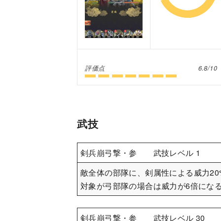
評価点
6.8/10
武技
剣兵崩弓撃・参 武技レベル 1
敵全体の部隊に、剣属性による威力20
対象が弓部隊の場合は威力が6倍にな
剣兵崩弓撃・参 武技レベル 30