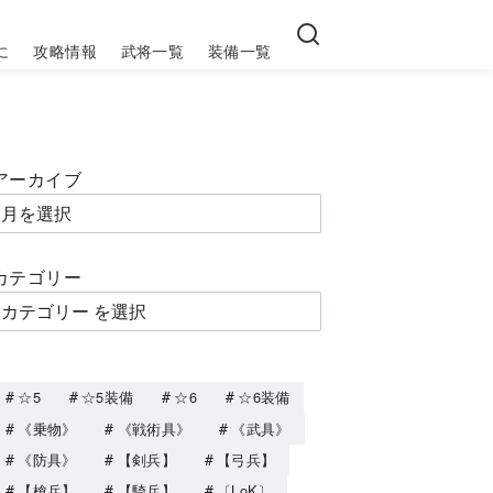
に
攻略情報
武将一覧
装備一覧
アーカイブ
カテゴリー
☆5
☆5装備
☆6
☆6装備
《乗物》
《戦術具》
《武具》
《防具》
【剣兵】
【弓兵】
【槍兵】
【騎兵】
〔LoK〕