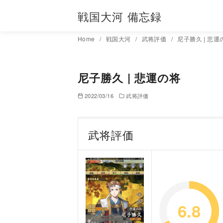
コ
戦国大河 備忘録
ン
テ
Home
戦国大河
武将評価
尼子勝久 | 悲運
ン
ツ
へ
尼子勝久 | 悲運の将
移
2022/03/16
武将評価
動
武将評価
6.8