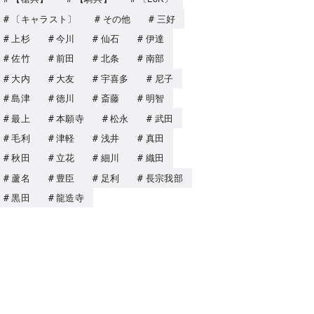
〔キャラスト〕
その他
三好
上杉
今川
仙石
伊達
佐竹
前田
北条
南部
大内
大友
宇喜多
尼子
島津
徳川
斎藤
明智
最上
本願寺
松永
武田
毛利
津軽
浅井
真田
秋田
立花
細川
織田
蘆名
豊臣
足利
長宗我部
黒田
龍造寺