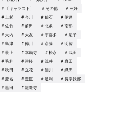
〔キャラスト〕
その他
三好
上杉
今川
仙石
伊達
佐竹
前田
北条
南部
大内
大友
宇喜多
尼子
島津
徳川
斎藤
明智
最上
本願寺
松永
武田
毛利
津軽
浅井
真田
秋田
立花
細川
織田
蘆名
豊臣
足利
長宗我部
黒田
龍造寺