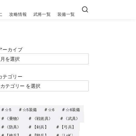
に
攻略情報
武将一覧
装備一覧
アーカイブ
カテゴリー
☆5
☆5装備
☆6
☆6装備
《乗物》
《戦術具》
《武具》
《防具》
【剣兵】
【弓兵】
【槍兵】
【騎兵】
〔LoK〕