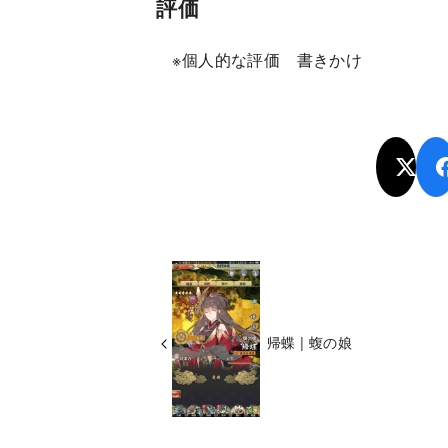
評価
※個人的な評価 書きかけ
帰蝶 | 蝮の娘