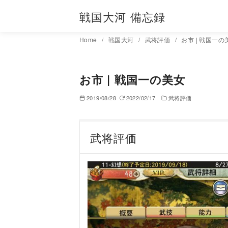
コ
戦国大河 備忘録
ン
テ
Home
戦国大河
武将評価
お市 | 戦国一の
ン
ツ
へ
お市 | 戦国一の美女
移
2019/08/28
2022/02/17
武将評価
動
武将評価