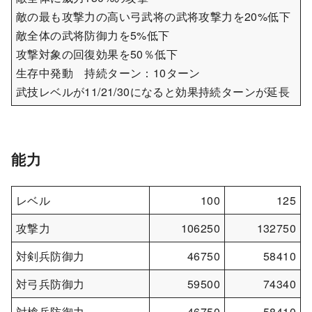
敵の最も攻撃力の高い弓武将の武将攻撃力を20%低下
敵全体の武将防御力を5%低下
攻撃対象の回復効果を50％低下
生存中発動 持続ターン：10ターン
武技レベルが11/21/30になると効果持続ターンが延長
能力
レベル
100
125
攻撃力
106250
132750
対剣兵防御力
46750
58410
対弓兵防御力
59500
74340
対槍兵防御力
46750
58410