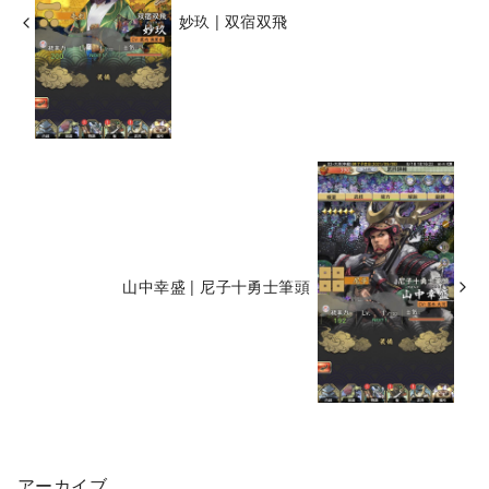
妙玖 | 双宿双飛
山中幸盛 | 尼子十勇士筆頭
アーカイブ