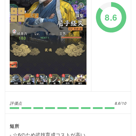
8.6
評価点
8.6/10
短所
☆6のため武技育成コストが高い