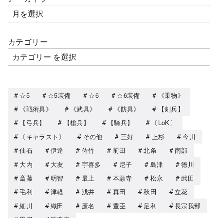
カテゴリー
☆5
☆5装備
☆6
☆6装備
《乗物》
《戦術具》
《武具》
《防具》
【剣兵】
【弓兵】
【槍兵】
【騎兵】
〔LoK〕
〔キャラスト〕
その他
三好
上杉
今川
仙石
伊達
佐竹
前田
北条
南部
大内
大友
宇喜多
尼子
島津
徳川
斎藤
明智
最上
本願寺
松永
武田
毛利
津軽
浅井
真田
秋田
立花
細川
織田
蘆名
豊臣
足利
長宗我部