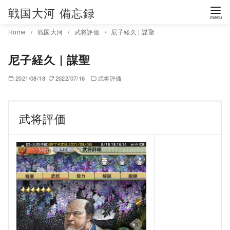
コ
戦国大河 備忘録
ン
Home
戦国大河
武将評価
尼子経久 | 謀聖
テ
ン
尼子経久 | 謀聖
ツ
へ
2021/08/18
2022/07/16
武将評価
移
動
武将評価