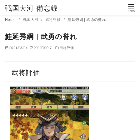
コ
戦国大河 備忘録
ン
Home
戦国大河
武将評価
鮭延秀綱 | 武勇の誉れ
テ
ン
鮭延秀綱 | 武勇の誉れ
ツ
へ
2021/03/24
2022/02/17
武将評価
移
動
武将評価