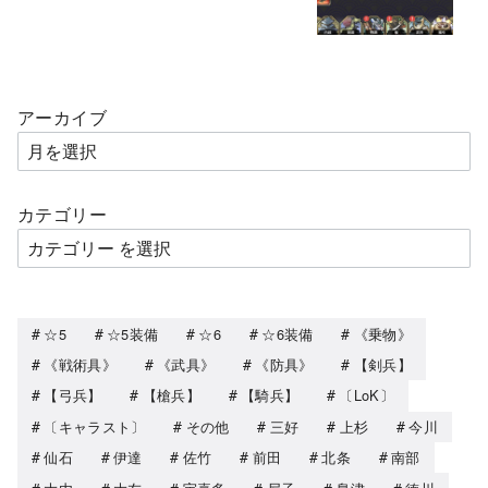
アーカイブ
カテゴリー
☆5
☆5装備
☆6
☆6装備
《乗物》
《戦術具》
《武具》
《防具》
【剣兵】
【弓兵】
【槍兵】
【騎兵】
〔LoK〕
〔キャラスト〕
その他
三好
上杉
今川
仙石
伊達
佐竹
前田
北条
南部