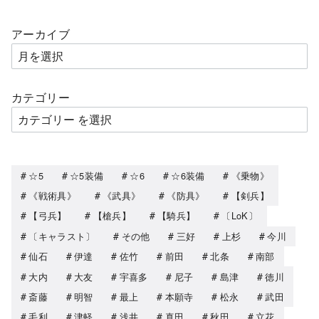
アーカイブ
カテゴリー
☆5
☆5装備
☆6
☆6装備
《乗物》
《戦術具》
《武具》
《防具》
【剣兵】
【弓兵】
【槍兵】
【騎兵】
〔LoK〕
〔キャラスト〕
その他
三好
上杉
今川
仙石
伊達
佐竹
前田
北条
南部
大内
大友
宇喜多
尼子
島津
徳川
斎藤
明智
最上
本願寺
松永
武田
毛利
津軽
浅井
真田
秋田
立花