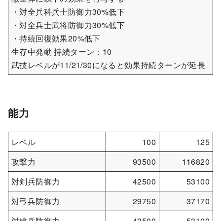
・対全兵科兵士防御力30%低下
・対全兵士武将防御力30%低下
・持続回復効果20%低下
生存中発動 持続ターン：10
武技レベルが11/21/30になると効果持続ターンが延長
能力
レベル
100
125
攻撃力
93500
116820
対剣兵防御力
42500
53100
対弓兵防御力
29750
37170
対槍兵防御力
42500
53100