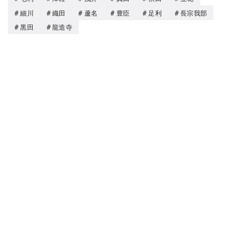
細川
織田
蘆名
豊臣
足利
長宗我部
黒田
龍造寺