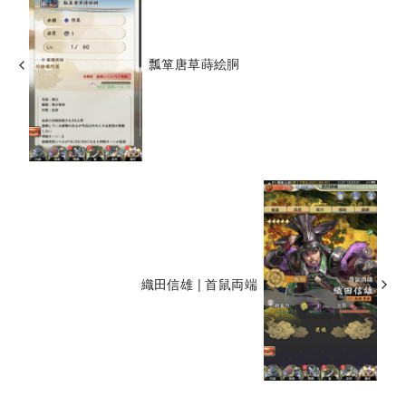
瓢箪唐草蒔絵胴
織田信雄 | 首鼠両端