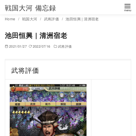
コ
戦国大河 備忘録
ン
Home
戦国大河
武将評価
池田恒興 | 清洲宿老
テ
ン
池田恒興 | 清洲宿老
ツ
へ
2021/01/27
2022/07/16
武将評価
移
動
武将評価