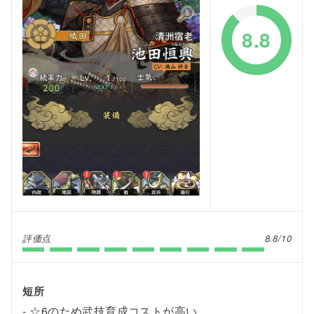
8.8
評価点
8.8/10
短所
☆6のため武技育成コストが高い