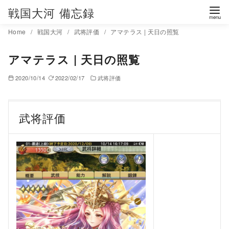
コ
戦国大河 備忘録
ン
Home
戦国大河
武将評価
アマテラス | 天日の照覧
テ
ン
アマテラス | 天日の照覧
ツ
へ
2020/10/14
2022/02/17
武将評価
移
動
武将評価