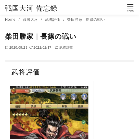
コ
戦国大河 備忘録
ン
Home
戦国大河
武将評価
柴田勝家 | 長篠の戦い
テ
ン
柴田勝家 | 長篠の戦い
ツ
へ
2020/09/23
2022/02/17
武将評価
移
動
武将評価