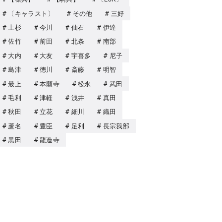
〔キャラスト〕
その他
三好
上杉
今川
仙石
伊達
佐竹
前田
北条
南部
大内
大友
宇喜多
尼子
島津
徳川
斎藤
明智
最上
本願寺
松永
武田
毛利
津軽
浅井
真田
秋田
立花
細川
織田
蘆名
豊臣
足利
長宗我部
黒田
龍造寺