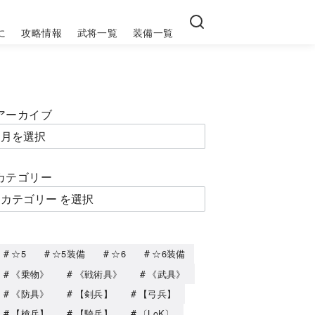
に
攻略情報
武将一覧
装備一覧
アーカイブ
カテゴリー
☆5
☆5装備
☆6
☆6装備
《乗物》
《戦術具》
《武具》
《防具》
【剣兵】
【弓兵】
【槍兵】
【騎兵】
〔LoK〕