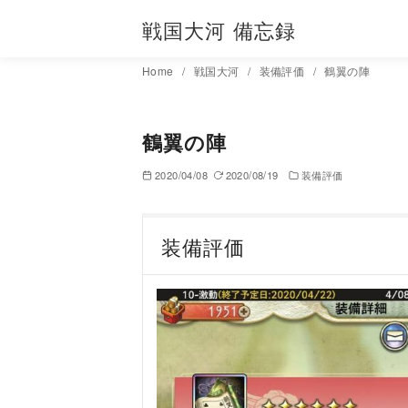
コ
戦国大河 備忘録
ン
テ
Home
戦国大河
装備評価
鶴翼の陣
ン
ツ
へ
鶴翼の陣
移
2020/04/08
2020/08/19
装備評価
動
装備評価