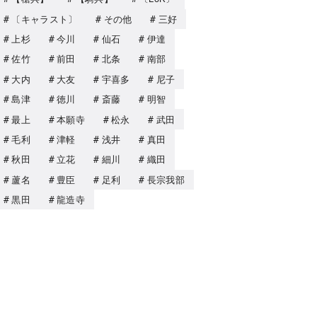
〔キャラスト〕
その他
三好
上杉
今川
仙石
伊達
佐竹
前田
北条
南部
大内
大友
宇喜多
尼子
島津
徳川
斎藤
明智
最上
本願寺
松永
武田
毛利
津軽
浅井
真田
秋田
立花
細川
織田
蘆名
豊臣
足利
長宗我部
黒田
龍造寺