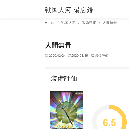
コ
戦国大河 備忘録
ン
テ
Home
戦国大河
装備評価
人間無骨
ン
ツ
へ
人間無骨
移
2020/02/24
2020/08/19
装備評価
動
装備評価
6.5