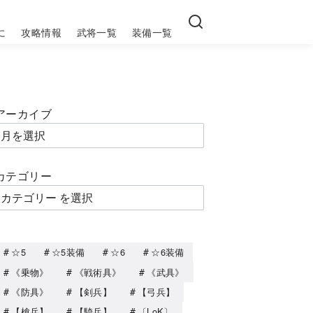
に
攻略情報
武将一覧
装備一覧
アーカイブ
カテゴリー
☆5
☆5装備
☆6
☆6装備
《乗物》
《戦術具》
《武具》
《防具》
【剣兵】
【弓兵】
【槍兵】
【騎兵】
〔LoK〕