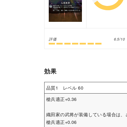
評価
6.5/10
効果
品質1 レベル 60
槍兵適正+0.36
織田家の武将が装備している場合は、
槍兵適正+0.06